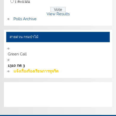
1 คะแนน
View Results
Polls Archive
สายด่วน กรมป่าไม้
Green Call
1310 กด 3
แจ้งเรื่องร้องเรียนการทุจริต
เงื่อนไขการให้บริการเว็บไซต์:
นโยบายการรักษามั่นคง
ปลอดภัยเว็บไซต์ |
นโยบายเว็บไซต์ของกรมป่าไม้ |
นโยบาย
การคุ้มครองข้อมูลส่วนบุคคล