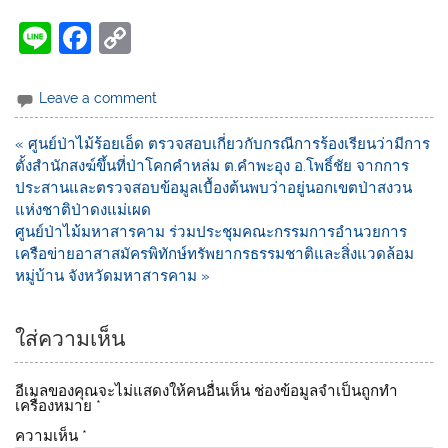
Li
F
C
n
a
o
e
c
p
Leave a comment
e
y
« ศูนย์ป่าไม้ร้อยเอ็ด ตรวจสอบเกี่ยวกับกรณีการร้องเรียนว่ามีการ
b
Li
ตั้งสำนักสงฆ์ขึ้นที่ป่าโคกคำหล่ม ต.คำพะอุง อ.โพธิ์ชัย จากการ
o
n
ประสานและตรวจสอบข้อมูลเบื้องต้นพบว่าอยู่นอกเขตป่าสงวน
แห่งชาติป่าดงแม่เผด
o
k
ศูนย์ป่าไม้มหาสารคาม ร่วมประชุมคณะกรรมการอำนวยการ
k
เครือข่ายอาสาสมัครพิทักษ์ทรัพยากรธรรมชาติและสิ่งแวดล้อม
หมู่บ้าน จังหวัดมหาสารคาม »
ใส่ความเห็น
อีเมลของคุณจะไม่แสดงให้คนอื่นเห็น
ช่องข้อมูลจำเป็นถูกทำ
เครื่องหมาย
*
ความเห็น
*