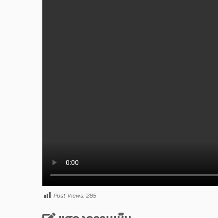
Post Views:
285