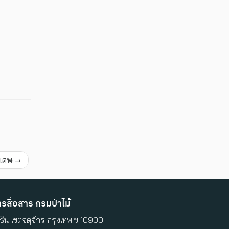
พิเศษ
→
สื่อสาร กรมป่าไม้
ิน เขตจตุจักร กรุงเทพ ฯ 10900