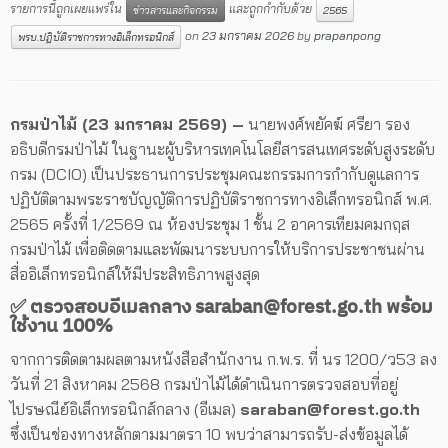
รายการนี้ถูกเผยแพร่ใน
และถูกกำกับด้วย
ข่าวสารและกิจกรรม
2565
on
23 มกราคม 2026
by
prapanpong
พรบ.ปฎิบัติราชการทางอิเล็กทรอนิกส์
กรมป่าไม้ (23 มกราคม 2569) –
นายพงศ์พยัคฆ์ ศรียา รอง
อธิบดีกรมป่าไม้ ในฐานะผู้บริหารเทคโนโลยีสารสนเทศระดับสูงระดับ
กรม (DCIO) เป็นประธานการประชุมคณะกรรมการกำกับดูแลการ
ปฏิบัติตามพระราชบัญญัติการปฏิบัติราชการทางอิเล็กทรอนิกส์ พ.ศ.
2565 ครั้งที่ 1/2569 ณ ห้องประชุม 1 ชั้น 2 อาคารเทียมคมกฤส
กรมป่าไม้ เพื่อติดตามและพัฒนาระบบการให้บริการประชาชนผ่าน
สื่ออิเล็กทรอนิกส์ให้มีประสิทธิภาพสูงสุด
✅ ตรวจสอบอีเมลกลาง saraban@forest.go.th พร้อม
ใช้งาน 100%
จากการติดตามผลตามหนังสือสำนักงาน ก.พ.ร. ที่ นร 1200/ว53 ลง
วันที่ 21 สิงหาคม 2568 กรมป่าไม้ได้ดำเนินการตรวจสอบที่อยู่
ไปรษณีย์อิเล็กทรอนิกส์กลาง (อีเมล)
saraban@forest.go.th
ซึ่งเป็นช่องทางหลักตามมาตรา 10 พบว่าสามารถรับ-ส่งข้อมูลได้