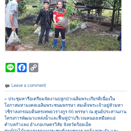
Li
F
C
n
a
o
e
c
p
Leave a comment
e
y
« ประชุมหารือเตรียมจัดงานปลูกป่าเฉลิมพระเกียรติเนื่องใน
b
Li
โอกาสมหามงคลเฉลิมพระชนมพรรษา สมเด็จพระเจ้าอยู่หัวมหา
o
n
วชิราลงกรณบดินทรเทพยวรางกูร 66 พรรษา ณ ศูนย์ประสานงาน
โครงการพัฒนาแหล่งน้ำและฟื้นฟูป่าบริเวณหนองเหมือดแอ่
o
k
ตำบลกำแพง อำเภอเกษตรวิสัย จังหวัดร้อยเอ็ด