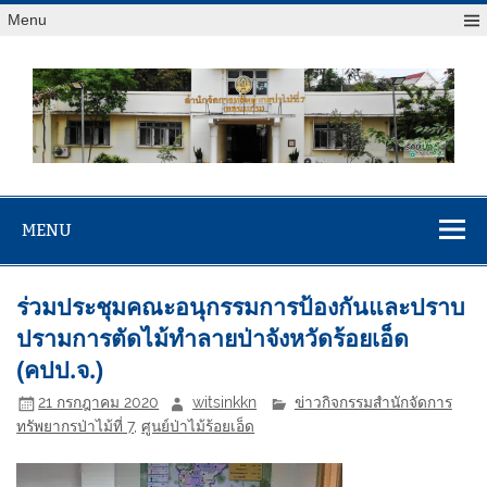
Menu
สจป.ที่ 7
Forest Resource Management Office No.7 (Khonkaen)
(ขอนแก่น)
MENU
ร่วมประชุมคณะอนุกรรมการป้องกันและปราบ
ปรามการตัดไม้ทำลายป่าจังหวัดร้อยเอ็ด
(คปป.จ.)
21 กรกฎาคม 2020
witsinkkn
ข่าวกิจกรรมสำนักจัดการ
ทรัพยากรป่าไม้ที่ 7
,
ศูนย์ป่าไม้ร้อยเอ็ด