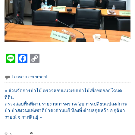
Li
F
C
n
a
o
e
c
p
Leave a comment
e
y
« ส่วนจัดการป่าไม้ ตรวจสอบแนวเขตป่าไม้เพื่อขอออกโฉนด
b
Li
ที่ดิน
o
n
ตรวจสอบพื้นที่ตามรายงานการตรวจสอบการเปลี่ยนแปลงสภาพ
ป่า ป่าสงวนแห่งชาติป่าดงด่านแย้ ท้องที่ ตำบลกุดหว้า อ.กุฉินา
o
k
รายณ์ จ.กาฬสินธุ์ »
k