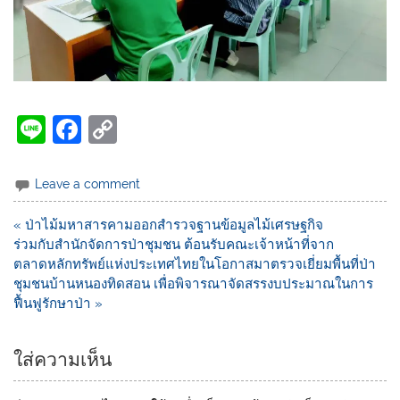
Li
F
C
n
a
o
e
c
p
Leave a comment
e
y
« ป่าไม้มหาสารคามออกสำรวจฐานข้อมูลไม้เศรษฐกิจ
b
Li
ร่วมกับสำนักจัดการป่าชุมชน ต้อนรับคณะเจ้าหน้าที่จาก
o
n
ตลาดหลักทรัพย์แห่งประเทศไทยในโอกาสมาตรวจเยี่ยมพื้นที่ป่า
ชุมชนบ้านหนองทิดสอน เพื่อพิจารณาจัดสรรงบประมาณในการ
o
k
ฟื้นฟูรักษาป่า »
k
ใส่ความเห็น