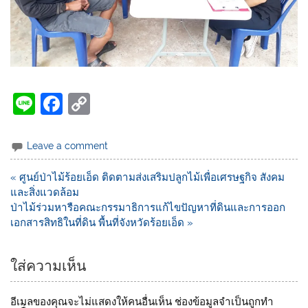
Li
F
C
n
a
o
e
c
p
Leave a comment
e
y
« ศูนย์ป่าไม้ร้อยเอ็ด ติดตามส่งเสริมปลูกไม้เพื่อเศรษฐกิจ สังคม
b
Li
และสิ่งแวดล้อม
o
n
ป่าไม้ร่วมหารือคณะกรรมาธิการแก้ไขปัญหาที่ดินและการออก
เอกสารสิทธิในที่ดิน พื้นที่จังหวัดร้อยเอ็ด »
o
k
k
ใส่ความเห็น
อีเมลของคุณจะไม่แสดงให้คนอื่นเห็น
ช่องข้อมูลจำเป็นถูกทำ