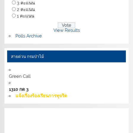
3 คะแนน
2 คะแนน
1 คะแนน
View Results
Polls Archive
สายด่วน กรมป่าไม้
Green Call
1310 กด 3
แจ้งเรื่องร้องเรียนการทุจริต
เงื่อนไขการให้บริการเว็บไซต์:
นโยบายการรักษามั่นคง
ปลอดภัยเว็บไซต์ |
นโยบายเว็บไซต์ของกรมป่าไม้ |
นโยบาย
การคุ้มครองข้อมูลส่วนบุคคล