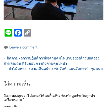
Li
F
C
n
a
o
e
c
p
Leave a comment
e
y
« ติดตามผลการปฏิบัติภารกิจควบคุมไฟป่าขององค์กรปกครอง
b
Li
ส่วนท้องถิ่น ที่รับมอบภารกิจควบคุมไฟป่า
o
n
ป่าไม้มหาสารคามเดินหน้าเร่งรัดจัดทำแผนจัดการป่าชุมชน »
o
k
ใส่ความเห็น
k
อีเมลของคุณจะไม่แสดงให้คนอื่นเห็น
ช่องข้อมูลจำเป็นถูกทำ
เครื่องหมาย
*
ความเห็น
*