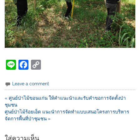
Li
F
C
n
a
o
e
c
p
Leave a comment
e
y
« ศูนย์ป่าไม้ขอนแก่น ให้คำแนะนำและรับคำขอการจัดตั้งป่า
b
Li
ชุมชน
o
n
ศูนย์ป่าไม้ร้อยเอ็ด แนะนำการจัดทำแบบเสนอโครงการบริหาร
จัดการพื้นที่ป่าชุมชน »
o
k
k
ใส่ความเห็น