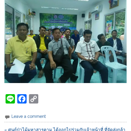
Li
F
C
n
a
o
e
c
p
Leave a comment
e
y
« ศูนย์ป่าไม้มหาสารคาม ได้ออกไปร่วมกับเจ้าหน้าที่ ที่จัดส่งกล้า