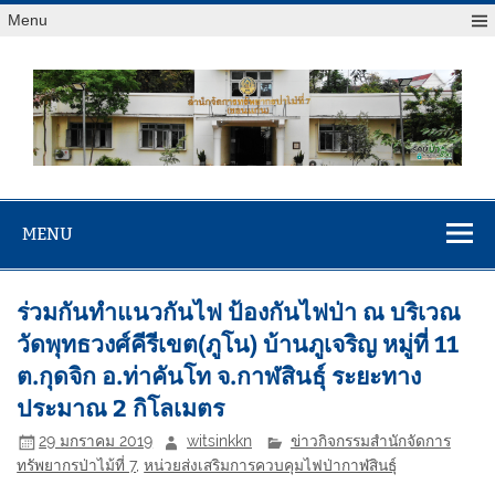
Menu
สจป.ที่ 7
Forest Resource Management Office No.7 (Khonkaen)
(ขอนแก่น)
MENU
ร่วมกันทำแนวกันไฟ ป้องกันไฟป่า ณ บริเวณ
วัดพุทธวงศ์คีรีเขต(ภูโน) บ้านภูเจริญ หมู่ที่ 11
ต.กุดจิก อ.ท่าคันโท จ.กาฬสินธุ์ ระยะทาง
ประมาณ 2 กิโลเมตร
29 มกราคม 2019
witsinkkn
ข่าวกิจกรรมสำนักจัดการ
ทรัพยากรป่าไม้ที่ 7
,
หน่วยส่งเสริมการควบคุมไฟป่ากาฬสินธุ์