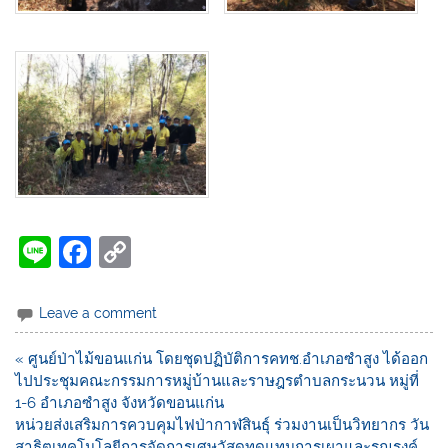
Li
F
C
n
a
o
e
c
p
Leave a comment
e
y
« ศูนย์ป่าไม้ขอนแก่น โดยชุดปฏิบัติการคทช.อำเภอซำสูง ได้ออก
b
Li
ไปประชุมคณะกรรมการหมู่บ้านและราษฎรตำบลกระนวน หมู่ที่
o
n
1-6 อำเภอซำสูง จังหวัดขอนแก่น
หน่วยส่งเสริมการควบคุมไฟป่ากาฬสินธุ์ ร่วมงานเป็นวิทยากร วัน
o
k
สาธิตเทคโนโลยีการจัดการเศษวัสดุทดแทนการเผาและรณรงค์