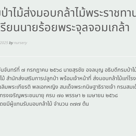
ป่าไม้ส่งมอบกล้าไม้พระราชทา
เรียนนายร้อยพระจุลจอมเกล้า
 2025
by
nursery
ร์ที่ ๗ กรกฎาคม ๒๕๖๘ นายสุรชัย อจลบุญ อธิบดีกรมป่าไม้ ม
ไม้ สำนักส่งเสริมการปลูกป่า พร้อมเจ้าหน้าที่ ส่งมอบกล้าไม้แก่โ
เฉลิมพระเกียรติ พลเอกหญิง สมเด็จพระกนิษฐาธิราชเจ้า กรมสมเ
สทรงเจริญพระชนมายุ ครบ ๗๐ พรรษา ๒ เมษายน ๒๕๖๘
ู้แทนรับมอบกล้าไม้ จำนวน ๓๗๗ ต้น