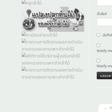
เว็บไซต์
บันทึก
Notify m
Notify m
←
ก