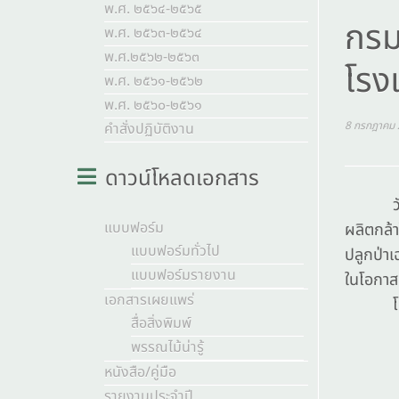
พ.ศ. ๒๕๖๔-๒๕๖๕
กรม
พ.ศ. ๒๕๖๓-๒๕๖๔
พ.ศ.๒๕๖๒-๒๕๖๓
โรง
พ.ศ. ๒๕๖๑-๒๕๖๒
พ.ศ. ๒๕๖๐-๒๕๖๑
8 กรกฎาคม
คำสั่งปฏิบัติงาน
ดาวน์โหลดเอกสาร
วันจันท
แบบฟอร์ม
ผลิตกล้า
แบบฟอร์มทั่วไป
ปลูกป่า
แบบฟอร์มรายงาน
ในโอกา
เอกสารเผยแพร่
โดยมีผ
สื่อสิ่งพิมพ์
พรรณไม้น่ารู้
หนังสือ/คู่มือ
รายงานประจำปี