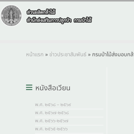
หน้าแรก
»
ข่าวประชาสัมพันธ์
»
กรมป่าไม้ส่งมอบกล
หนังสือเวียน
พ.ศ. ๒๕๖๘ – ๒๕๖๙
พ.ศ. ๒๕๖๗-๒๕๖๘
พ.ศ. ๒๕๖๖-๒๕๖๗
พ.ศ. ๒๕๖๕-๒๕๖๖