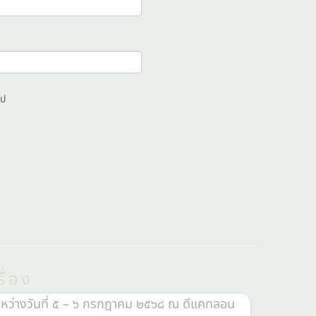
ไป
ื่อง
หว่างวันที่ ๕ – ๖ กรกฎาคม ๒๕๖๘ ณ ดีแคทลอน