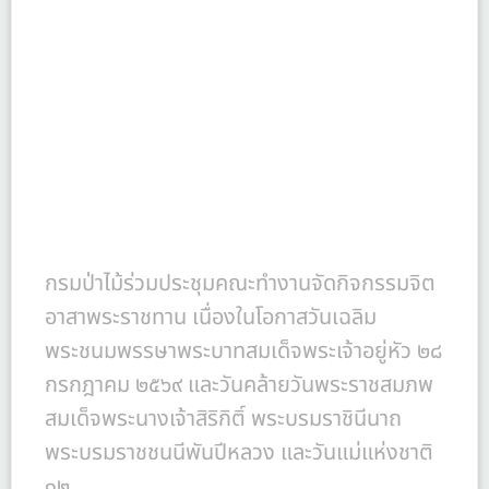
กรมป่าไม้ร่วมประชุมคณะทำงานจัดกิจกรรมจิต
อาสาพระราชทาน เนื่องในโอกาสวันเฉลิม
พระชนมพรรษาพระบาทสมเด็จพระเจ้าอยู่หัว ๒๘
กรกฎาคม ๒๕๖๙ และวันคล้ายวันพระราชสมภพ
สมเด็จพระนางเจ้าสิริกิติ์ พระบรมราชินีนาถ
พระบรมราชชนนีพันปีหลวง และวันแม่แห่งชาติ
๑๒ ...