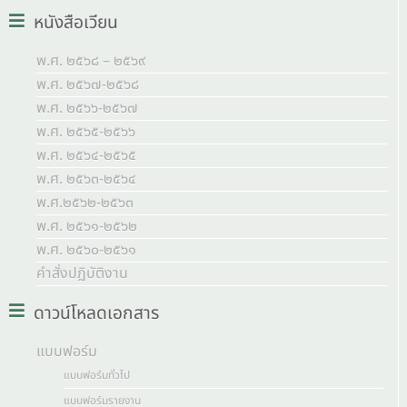
หนังสือเวียน
พ.ศ. ๒๕๖๘ – ๒๕๖๙
พ.ศ. ๒๕๖๗-๒๕๖๘
พ.ศ. ๒๕๖๖-๒๕๖๗
พ.ศ. ๒๕๖๕-๒๕๖๖
พ.ศ. ๒๕๖๔-๒๕๖๕
พ.ศ. ๒๕๖๓-๒๕๖๔
พ.ศ.๒๕๖๒-๒๕๖๓
พ.ศ. ๒๕๖๑-๒๕๖๒
พ.ศ. ๒๕๖๐-๒๕๖๑
คำสั่งปฏิบัติงาน
ดาวน์โหลดเอกสาร
แบบฟอร์ม
แบบฟอร์มทั่วไป
แบบฟอร์มรายงาน