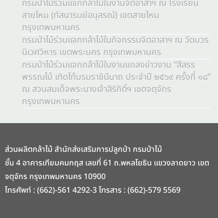
กรมป่าไม้ร่วมแจกกล้าไม้ในงานจิตอาสาฯ ณ โรงเรียน
สายไหม (ทัสนารมย์อนุสรณ์) เขตสายไหม
กรุงเทพมหานคร
กรมป่าไม้ร่วมแจกกล้าไม้ในกิจกรรมจิตอาสาฯ ณ วัดบวร
นิเวศวิหาร เขตพระนคร กรุงเทพมหานคร
กรมป่าไม้ร่วมแจกกล้าไม้ในงานแถลงข่าวงาน “สีสรร
พรรณไม้ เทิดไท้บรมราชินีนาถ ประจำปี ๒๕๖๙ ครั้งที่ ๑๘”
ณ สวนสมเด็จพระนางเจ้าสิริกิติ์ฯ เขตจตุจักร
กรุงเทพมหานคร
ส่วนผลิตกล้าไม้ สำนักส่งเสริมการปลูกป่า กรมป่าไม้
ชั้น 4 อาคารเทียมคมกฤส เลขที่ 61 ถ.พหลโยธิน แขวงลาดยาว เขต
จตุจักร กรุงเทพมหานคร 10900
โทรศัพท์ : (662)-561 4292-3 โทรสาร : (662)-579 5569