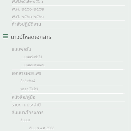
พ.ศ.๒๕๖๒-๒๕๖๓
พ.ศ. ๒๕๖๑-๒๕๖๒
พ.ศ. ๒๕๖๐-๒๕๖๑
คำสั่งปฏิบัติงาน
ดาวน์โหลดเอกสาร
แบบฟอร์ม
แบบฟอร์มทั่วไป
แบบฟอร์มรายงาน
เอกสารเผยแพร่
สื่อสิ่งพิมพ์
พรรณไม้น่ารู้
หนังสือ/คู่มือ
รายงานประจำปี
สัมมนา/โครงการ
สัมมนา
สัมมนา พ.ศ.2568