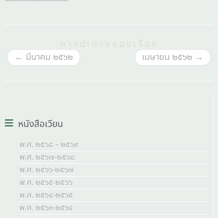
การนำทางของเรื่อง
←
มีนาคม ๒๕๖๒
เมษายน ๒๕๖๒
→
หนังสือเวียน
พ.ศ. ๒๕๖๘ – ๒๕๖๙
พ.ศ. ๒๕๖๗-๒๕๖๘
พ.ศ. ๒๕๖๖-๒๕๖๗
พ.ศ. ๒๕๖๕-๒๕๖๖
พ.ศ. ๒๕๖๔-๒๕๖๕
พ.ศ. ๒๕๖๓-๒๕๖๔