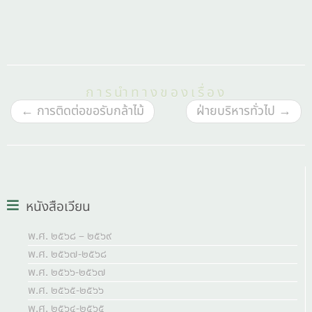
การนำทางของเรื่อง
←
การติดต่อขอรับกล้าไม้
ฝ่ายบริหารทั่วไป
→
หนังสือเวียน
พ.ศ. ๒๕๖๘ – ๒๕๖๙
พ.ศ. ๒๕๖๗-๒๕๖๘
พ.ศ. ๒๕๖๖-๒๕๖๗
พ.ศ. ๒๕๖๕-๒๕๖๖
พ.ศ. ๒๕๖๔-๒๕๖๕