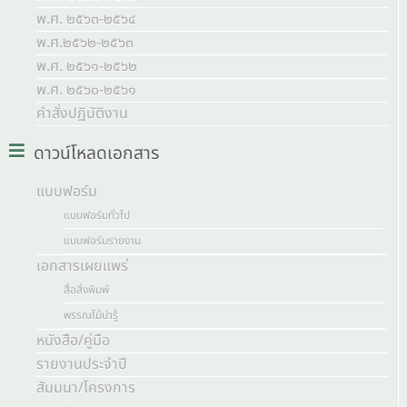
พ.ศ. ๒๕๖๓-๒๕๖๔
พ.ศ.๒๕๖๒-๒๕๖๓
พ.ศ. ๒๕๖๑-๒๕๖๒
พ.ศ. ๒๕๖๐-๒๕๖๑
คำสั่งปฏิบัติงาน
ดาวน์โหลดเอกสาร
แบบฟอร์ม
แบบฟอร์มทั่วไป
แบบฟอร์มรายงาน
เอกสารเผยแพร่
สื่อสิ่งพิมพ์
พรรณไม้น่ารู้
หนังสือ/คู่มือ
รายงานประจำปี
สัมมนา/โครงการ