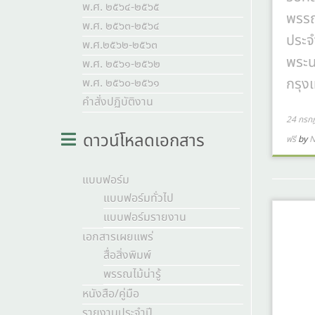
พ.ศ. ๒๕๖๔-๒๕๖๕
พรรณ
พ.ศ. ๒๕๖๓-๒๕๖๔
ประจ
พ.ศ.๒๕๖๒-๒๕๖๓
พระนา
พ.ศ. ๒๕๖๑-๒๕๖๒
กรุง
พ.ศ. ๒๕๖๐-๒๕๖๑
คำสั่งปฏิบัติงาน
24 กรก
ดาวน์โหลดเอกสาร
ฟรี
by
N
แบบฟอร์ม
แบบฟอร์มทั่วไป
แบบฟอร์มรายงาน
เอกสารเผยแพร่
สื่อสิ่งพิมพ์
พรรณไม้น่ารู้
หนังสือ/คู่มือ
รายงานประจำปี