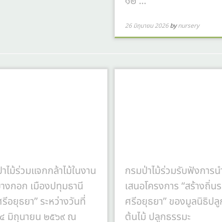
๑๒ ...
26 มิถุนายน 2026
by
nursery
่าไม้ร่วมแจกกล้าไม้ในงาน
กรมป่าไม้ร่วมรับฟังการน
บางกอก เมืองปทุมธานี
เสนอโครงการ “สร้างถิ่นร
รีอยุธยา” ระหว่างวันที่
ศรีอยุธยา” ของมูลนิธิปลู
๔ มิถุนายน ๒๕๖๙ ณ
ต้นไม้ ปลูกธรรมะ