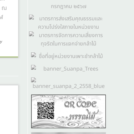
9 ณ
ฬ
y