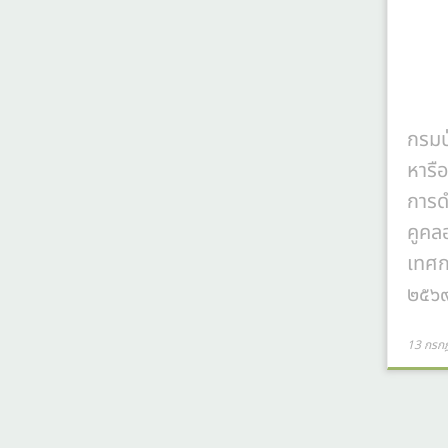
กรมป่
หารื
การด
คูคล
เทศก
๒๕๖๙
13 กรก