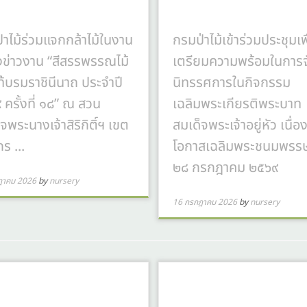
่าไม้ร่วมแจกกล้าไม้ในงาน
กรมป่าไม้เข้าร่วมประชุมเพ
ข่าวงาน “สีสรรพรรณไม้
เตรียมความพร้อมในการจ
ไท้บรมราชินีนาถ ประจำปี
นิทรรศการในกิจกรรม
 ครั้งที่ ๑๘” ณ สวน
เฉลิมพระเกียรติพระบาท
จพระนางเจ้าสิริกิติ์ฯ เขต
สมเด็จพระเจ้าอยู่หัว เนื่อ
กร ...
โอกาสเฉลิมพระชนมพรร
๒๘ กรกฎาคม ๒๕๖๙
ฎาคม 2026
by
nursery
16 กรกฎาคม 2026
by
nursery