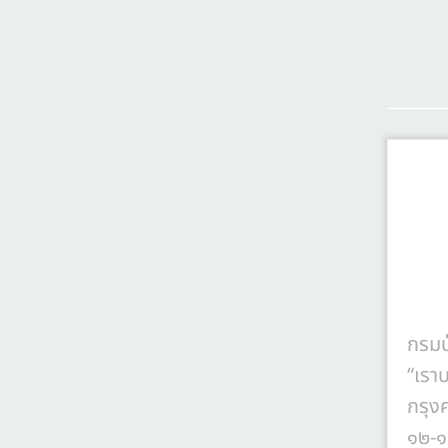
กรมป
“เรา
กรุงศ
๑๒-๑