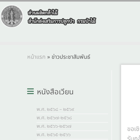
หน้าแรก
»
ข่าวประชาสัมพันธ์
หนังสือเวียน
พ.ศ. ๒๕๖๘ – ๒๕๖๙
พ.ศ. ๒๕๖๗-๒๕๖๘
พ.ศ. ๒๕๖๖-๒๕๖๗
ขอเช
พ.ศ. ๒๕๖๕-๒๕๖๖
รับกล