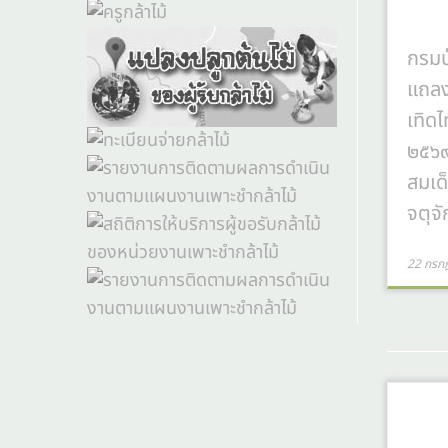
กรมป
แถลง
เทิด
๒๕๖๙
สมเด็
จตุจั
22 กรก