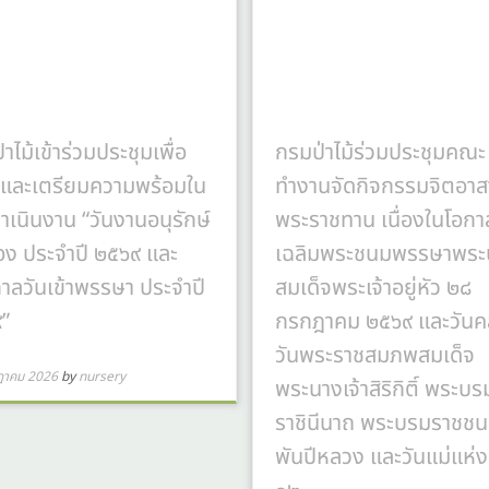
าไม้เข้าร่วมประชุมเพื่อ
กรมป่าไม้ร่วมประชุมคณะ
อและเตรียมความพร้อมใน
ทำงานจัดกิจกรรมจิตอาส
ำเนินงาน “วันงานอนุรักษ์
พระราชทาน เนื่องในโอกา
อง ประจำปี ๒๕๖๙ และ
เฉลิมพระชนมพรรษาพระ
าลวันเข้าพรรษา ประจำปี
สมเด็จพระเจ้าอยู่หัว ๒๘
”
กรกฎาคม ๒๕๖๙ และวันค
วันพระราชสมภพสมเด็จ
ฎาคม 2026
by
nursery
พระนางเจ้าสิริกิติ์ พระบร
ราชินีนาถ พระบรมราชชน
พันปีหลวง และวันแม่แห่ง