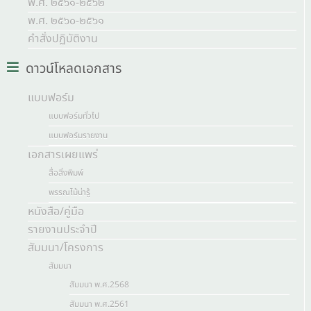
พ.ศ. ๒๕๖๑-๒๕๖๒
พ.ศ. ๒๕๖๐-๒๕๖๑
คำสั่งปฏิบัติงาน
ดาวน์โหลดเอกสาร
แบบฟอร์ม
แบบฟอร์มทั่วไป
แบบฟอร์มรายงาน
เอกสารเผยแพร่
สื่อสิ่งพิมพ์
พรรณไม้น่ารู้
หนังสือ/คู่มือ
รายงานประจำปี
สัมมนา/โครงการ
สัมมนา
สัมมนา พ.ศ.2568
สัมมนา พ.ศ.2561