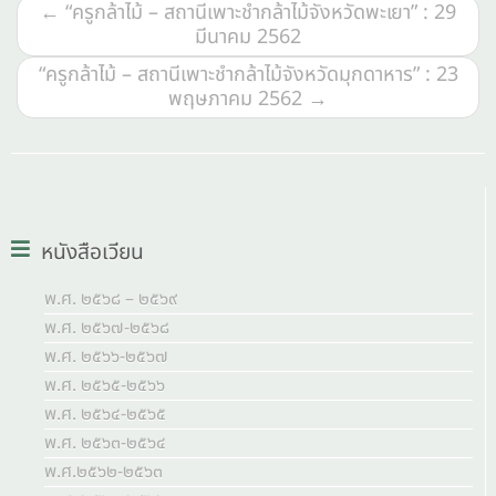
←
“ครูกล้าไม้ – สถานีเพาะชำกล้าไม้จังหวัดพะเยา” : 29
มีนาคม 2562
“ครูกล้าไม้ – สถานีเพาะชำกล้าไม้จังหวัดมุกดาหาร” : 23
พฤษภาคม 2562
→
หนังสือเวียน
พ.ศ. ๒๕๖๘ – ๒๕๖๙
พ.ศ. ๒๕๖๗-๒๕๖๘
พ.ศ. ๒๕๖๖-๒๕๖๗
พ.ศ. ๒๕๖๕-๒๕๖๖
พ.ศ. ๒๕๖๔-๒๕๖๕
พ.ศ. ๒๕๖๓-๒๕๖๔
พ.ศ.๒๕๖๒-๒๕๖๓