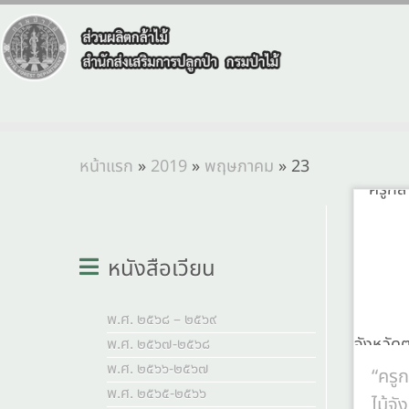
หน้าแรก
»
2019
»
พฤษภาคม
»
23
หนังสือเวียน
พ.ศ. ๒๕๖๘ – ๒๕๖๙
พ.ศ. ๒๕๖๗-๒๕๖๘
พ.ศ. ๒๕๖๖-๒๕๖๗
“ครูก
พ.ศ. ๒๕๖๕-๒๕๖๖
ไม้จั