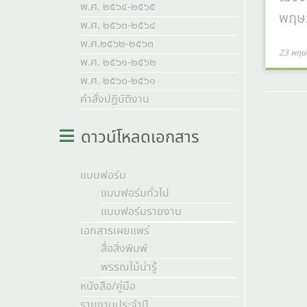
พ.ศ. ๒๕๖๔-๒๕๖๕
พฤษ
พ.ศ. ๒๕๖๓-๒๕๖๔
พ.ศ.๒๕๖๒-๒๕๖๓
23 พฤษ
พ.ศ. ๒๕๖๑-๒๕๖๒
พ.ศ. ๒๕๖๐-๒๕๖๑
คำสั่งปฏิบัติงาน
ดาวน์โหลดเอกสาร
แบบฟอร์ม
แบบฟอร์มทั่วไป
แบบฟอร์มรายงาน
เอกสารเผยแพร่
สื่อสิ่งพิมพ์
พรรณไม้น่ารู้
หนังสือ/คู่มือ
รายงานประจำปี