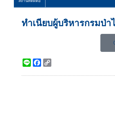
สถานที่ติดต่อ
ทำเนียบผู้บริหารกรมป่าไ
Li
F
C
n
a
o
e
c
p
e
y
b
Li
o
n
o
k