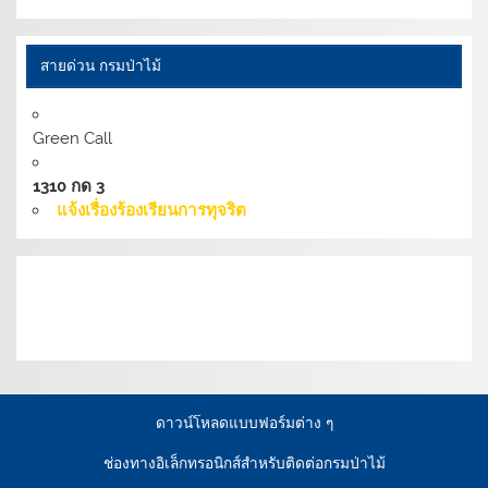
สายด่วน กรมป่าไม้
Green Call
1310 กด 3
แจ้งเรื่องร้องเรียนการทุจริต
เงื่อนไขการให้บริการเว็บไซต์:
นโยบายการรักษามั่นคง
ปลอดภัยเว็บไซต์ |
นโยบายเว็บไซต์ของกรมป่าไม้ |
นโยบาย
การคุ้มครองข้อมูลส่วนบุคคล
ดาวน์โหลดแบบฟอร์มต่าง ๆ
ช่องทางอิเล็กทรอนิกส์สำหรับติดต่อกรมป่าไม้