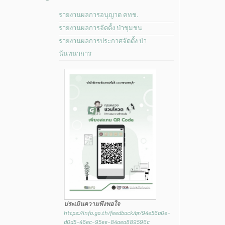
รายงานผลการอนุญาต คทช.
รายงานผลการจัดตั้ง ป่าชุมชน
รายงานผลการประกาศจัดตั้ง ป่า
นันทนาการ
ประเมินความพึงพอใจ
https://info.go.th/feedback/qr/94e56a0e-
d0d5-46ec-95ee-84aea889596c