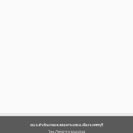
361 ถ.ดำเนินเกษม ต.คลองกระแชง อ.เมือง จ.เพชรบุรี
โทร./โทรสาร 0 3240 2519