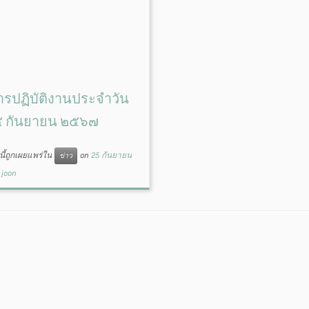
รปฏิบัติงานประจำวัน
๒๔ กันยายน ๒๕๖๗
ี้ถูกเผยแพร่ใน
on
25 กันยายน
ข่าว
y
joon