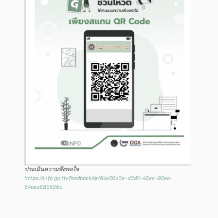
ประเมินความพึงพอใจ
https://info.go.th/feedback/qr/94e56a0e-d0d5-46ec-95ee-
84aea889596c