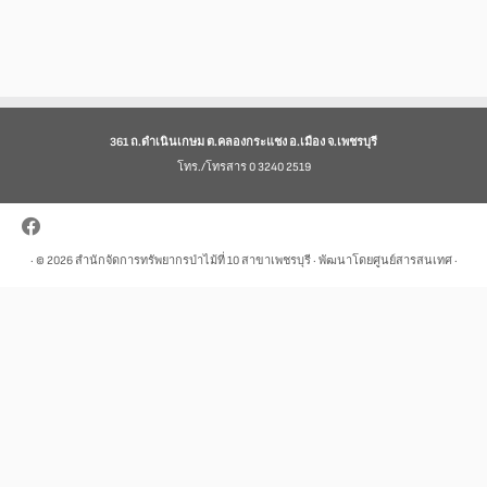
361 ถ.ดำเนินเกษม ต.คลองกระแชง อ.เมือง จ.เพชรบุรี
โทร./โทรสาร 0 3240 2519
· © 2026
สำนักจัดการทรัพยากรป่าไม้ที่ 10 สาขาเพชรบุรี
· พัฒนาโดยศูนย์สารสนเทศ ·