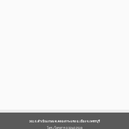
361 ถ.ดำเนินเกษม ต.คลองกระแชง อ.เมือง จ.เพชรบุรี
โทร./โทรสาร 0 3240 2519