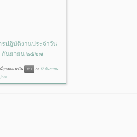
รปฏิบัติงานประจำวัน
๑๖ กันยายน ๒๕๖๗
ี้ถูกเผยแพร่ใน
on
17 กันยายน
ข่าว
y
joon