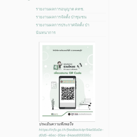
รายงานผลการอนุญาต คทช.
รายงานผลการจัดตั้ง ป่าชุมชน
รายงานผลการประกาศจัดตั้ง ป่า
นันทนาการ
ประเมินความพึงพอใจ
https://info.go.th/feedback/qr/94e56a0e-
d0d5-46ec-95ee-84aea889596c