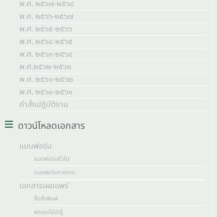
พ.ศ. ๒๕๖๗-๒๕๖๘
พ.ศ. ๒๕๖๖-๒๕๖๗
พ.ศ. ๒๕๖๕-๒๕๖๖
พ.ศ. ๒๕๖๔-๒๕๖๕
พ.ศ. ๒๕๖๓-๒๕๖๔
พ.ศ.๒๕๖๒-๒๕๖๓
พ.ศ. ๒๕๖๑-๒๕๖๒
พ.ศ. ๒๕๖๐-๒๕๖๑
คำสั่งปฏิบัติงาน
ดาวน์โหลดเอกสาร
แบบฟอร์ม
แบบฟอร์มทั่วไป
แบบฟอร์มรายงาน
เอกสารเผยแพร่
สื่อสิ่งพิมพ์
พรรณไม้น่ารู้