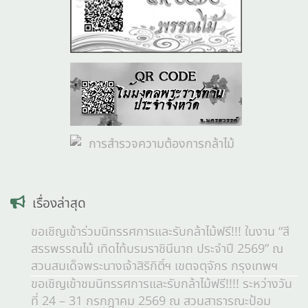
เรื่องล่าสุด
ขอเชิญเข้าร่วมนิทรรศการและรับกล้าไม้ฟรี!!! ในงาน “สี
สรรพรรณไม้ เทิดไท้บรมราชินีนาถ ประจำปี 2569” ณ
สวนสมเด็จพระนางเจ้าสิริกิติ์ฯ เขตจตุจักร กรุงเทพฯ
ขอเชิญเข้าชมนิทรรศการและรับกล้าไม้ฟรี!!!! ระหว่างวัน
ที่ 24 – 31 กรกฎาคม 2569 ณ สวนสาธารณะป้อม