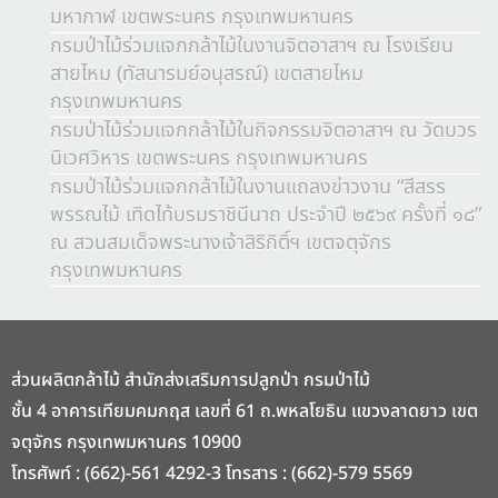
มหากาฬ เขตพระนคร กรุงเทพมหานคร
กรมป่าไม้ร่วมแจกกล้าไม้ในงานจิตอาสาฯ ณ โรงเรียน
สายไหม (ทัสนารมย์อนุสรณ์) เขตสายไหม
กรุงเทพมหานคร
กรมป่าไม้ร่วมแจกกล้าไม้ในกิจกรรมจิตอาสาฯ ณ วัดบวร
นิเวศวิหาร เขตพระนคร กรุงเทพมหานคร
กรมป่าไม้ร่วมแจกกล้าไม้ในงานแถลงข่าวงาน “สีสรร
พรรณไม้ เทิดไท้บรมราชินีนาถ ประจำปี ๒๕๖๙ ครั้งที่ ๑๘”
ณ สวนสมเด็จพระนางเจ้าสิริกิติ์ฯ เขตจตุจักร
กรุงเทพมหานคร
ส่วนผลิตกล้าไม้ สำนักส่งเสริมการปลูกป่า กรมป่าไม้
ชั้น 4 อาคารเทียมคมกฤส เลขที่ 61 ถ.พหลโยธิน แขวงลาดยาว เขต
จตุจักร กรุงเทพมหานคร 10900
โทรศัพท์ : (662)-561 4292-3 โทรสาร : (662)-579 5569