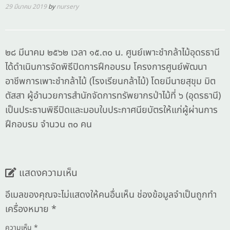
29 มีนาคม 2019
by
nursery
๒๘ มีนาคม ๒๕๖๒ เวลา ๑๕.๓๐ น. ศูนย์เพาะชำกล้าไม้อุดรธานี
ได้ดำเนินการจัดพิธีปิดการฝึกอบรม โครงการศูนย์พัฒนา
อาชีพการเพาะชำกล้าไม้ (โรงเรียนกล้าไม้) โดยมีนายสุขุม มิต
ตัสสา ผู้อำนวยการสำนักจัดการทรัพยากรป่าไม้ที่ ๖ (อุดรธานี)
เป็นประธานพิธีปิดและมอบใบประกาศนียบัตรให้แก่ผู้ผ่านการ
ฝึกอบรม จำนวน ๓๐ คน
แสดงความเห็น
อีเมลของคุณจะไม่แสดงให้คนอื่นเห็น
ช่องข้อมูลจำเป็นถูกทำ
เครื่องหมาย
*
ความเห็น
*