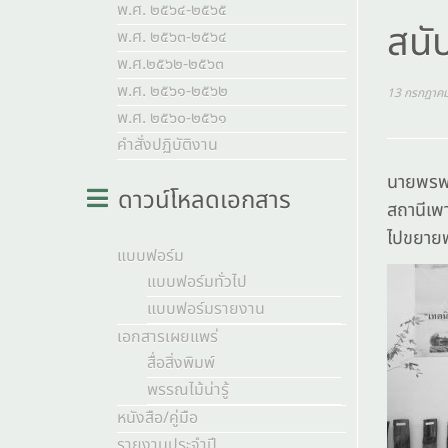
พ.ศ. ๒๕๖๔-๒๕๖๕
สนับ
พ.ศ. ๒๕๖๓-๒๕๖๔
พ.ศ.๒๕๖๒-๒๕๖๓
พ.ศ. ๒๕๖๑-๒๕๖๒
13 กรกฎาค
พ.ศ. ๒๕๖๐-๒๕๖๑
คำสั่งปฏิบัติงาน
นายพรพรห
ดาวน์โหลดเอกสาร
สถานีเพา
ไปขยายพั
แบบฟอร์ม
แบบฟอร์มทั่วไป
แบบฟอร์มรายงาน
เอกสารเผยแพร่
สื่อสิ่งพิมพ์
พรรณไม้น่ารู้
หนังสือ/คู่มือ
รายงานประจำปี