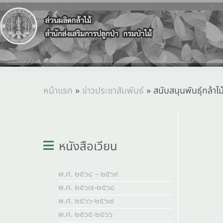
หน้าแรก
»
ข่าวประชาสัมพันธ์
»
สนับสนุนพันธุ์กล้าไม
หนังสือเวียน
พ.ศ. ๒๕๖๘ – ๒๕๖๙
พ.ศ. ๒๕๖๗-๒๕๖๘
พ.ศ. ๒๕๖๖-๒๕๖๗
พ.ศ. ๒๕๖๕-๒๕๖๖