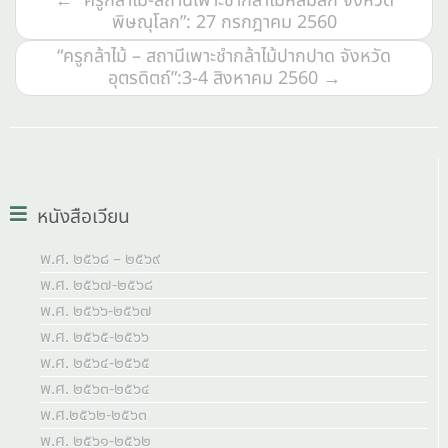
←
“ครูกล้าไม้-สถานีเพาะชำกล้าไม้หล่มสัก จังหวัด
พิษณุโลก”: 27 กรกฎาคม 2560
“ครูกล้าไม้ – สถานีเพาะชำกล้าไม้ปากปาด จังหวัด
อุตรดิตถ์”:3-4 สิงหาคม 2560
→
หนังสือเวียน
พ.ศ. ๒๕๖๘ – ๒๕๖๙
พ.ศ. ๒๕๖๗-๒๕๖๘
พ.ศ. ๒๕๖๖-๒๕๖๗
พ.ศ. ๒๕๖๕-๒๕๖๖
พ.ศ. ๒๕๖๔-๒๕๖๕
พ.ศ. ๒๕๖๓-๒๕๖๔
พ.ศ.๒๕๖๒-๒๕๖๓
พ.ศ. ๒๕๖๑-๒๕๖๒