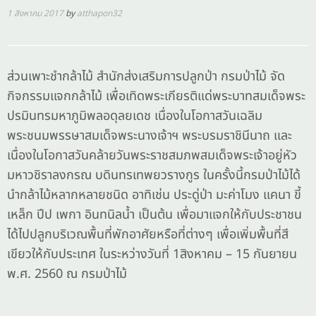
1 สิงหาคม 2017
by
atthapon32
ส่วนเพาะชำกล้าไม้ สำนักส่งเสริมการปลูกป่า กรมป่าไม้ จัด
กิจกรรมแจกกล้าไม้ เพื่อเทิดพระเกียรติแด่พระบาทสมเด็จพระ
ปรมินทรมหาภูมิพลอดุลยเดช เนื่องในโอกาสวันเฉลิม
พระชนมพรรษาสมเด็จพระนางเจ้าฯ พระบรมราชินีนาถ และ
เนื่องในโอกาสวันคล้ายวันพระราชสมภพสมเด็จพระเจ้าอยู่หัว
มหาวชิราลงกรณ บดินทรเทพยวรางกูร ในครั้งนี้กรมป่าไม้ได้
นำกล้าไม้หลากหลายชนิด อาทิเช่น ประดู่ป่า มะค่าโมง แคนา ขี้
เหล็ก ปีป เพกา อินทนิลน้ำ เป็นต้น เพื่อมาแจกให้กับประชาชน
ได้ไปปลูกบริเวณพื้นที่พักอาศัยหรือที่ต่างๆ เพื่อเพิ่มพื้นที่สี
เขียวให้กับประเทศ ในระหว่างวันที่ 1สิงหาคม – 15 กันยายน
พ.ศ. 2560 ณ กรมป่าไม้