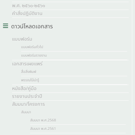
พ.ศ. ๒๕๖๐-๒๕๖๑
คำสั่งปฏิบัติงาน
ดาวน์โหลดเอกสาร
แบบฟอร์ม
แบบฟอร์มทั่วไป
แบบฟอร์มรายงาน
เอกสารเผยแพร่
สื่อสิ่งพิมพ์
พรรณไม้น่ารู้
หนังสือ/คู่มือ
รายงานประจำปี
สัมมนา/โครงการ
สัมมนา
สัมมนา พ.ศ.2568
สัมมนา พ.ศ.2561