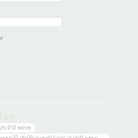
ไป
ื่อง
 ประจำปี ๒๕๖๗