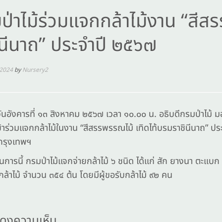
ป่าไม้ร่วมแจกกล้าไม้งาน “สีส
ินีนาถ” ประจำปี ๒๕๖๗
 2024
by
Nursery2
ารที่ ๑๓ สิงหาคม ๒๕๖๗ เวลา ๑๐.๐๐ น. อธิบดีกรมป่าไม้ มอบ
เข้าร่วมแจกกล้าไม้ในงาน “สีสรรพรรณไม้ เทิดไท้บรมราชินีนาถ” ป
 กรุงเทพฯ
้ กรมป่าไม้แจกจ่ายกล้าไม้ ๖ ชนิด ได้แก่ สัก ยางนา ตะแบก ทร
ล้าไม้ จำนวน ๓๕๔ ต้น โดยมีผู้ขอรับกล้าไม้ ๙๒ คน
ดงความเห็น