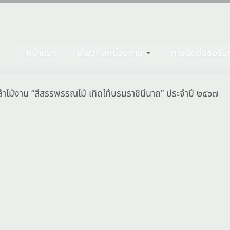
หน้าแรก
เกี่ยวกับหน่วยงาน
การติดต่อขอรับก
้าไม้งาน “สีสรรพรรณไม้ เทิดไท้บรมราชินีนาถ” ประจำปี ๒๕๖๗