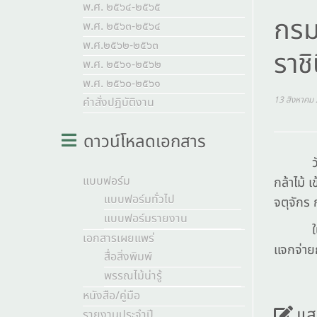
พ.ศ. ๒๕๖๔-๒๕๖๕
กรม
พ.ศ. ๒๕๖๓-๒๕๖๔
พ.ศ.๒๕๖๒-๒๕๖๓
ราช
พ.ศ. ๒๕๖๑-๒๕๖๒
พ.ศ. ๒๕๖๐-๒๕๖๑
13 สิงหาคม
คำสั่งปฏิบัติงาน
ดาวน์โหลดเอกสาร
วันอังค
แบบฟอร์ม
กล้าไม้ 
แบบฟอร์มทั่วไป
จตุจักร
แบบฟอร์มรายงาน
ในการนี
เอกสารเผยแพร่
แจกจ่ายก
สื่อสิ่งพิมพ์
พรรณไม้น่ารู้
หนังสือ/คู่มือ
แส
รายงานประจำปี