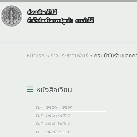
หน้าแรก
»
ข่าวประชาสัมพันธ์
»
กรมป่าไม้ร่วมแจกกล
หนังสือเวียน
พ.ศ. ๒๕๖๘ – ๒๕๖๙
พ.ศ. ๒๕๖๗-๒๕๖๘
พ.ศ. ๒๕๖๖-๒๕๖๗
พ.ศ. ๒๕๖๕-๒๕๖๖