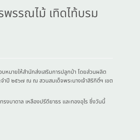
รรพรรณไม้ เทิดไท้บรม
หมายให้สำนักส่งเสริมการปลูกป่า โดยส่วนผลิต
ระจำปี ๒๕๖๗ ณ ณ สวนสมเด็จพระนางเจ้าสิริกิติ์ฯ เขต
งบาดาล เหลืองปรีดียาธร และทองอุไร ซึ่งวันนี้