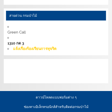
สายด่วน กรมป่าไม้
Green Call
1310 กด 3
แจ้งเรื่องร้องเรียนการทุจริต
เงื่อนไขการให้บริการเว็บไซต์:
นโยบายการรักษามั่นคง
ปลอดภัยเว็บไซต์ |
นโยบายเว็บไซต์ของกรมป่าไม้ |
นโยบาย
การคุ้มครองข้อมูลส่วนบุคคล
ดาวน์โหลดแบบฟอร์มต่าง ๆ
ช่องทางอิเล็กทรอนิกส์สำหรับติดต่อกรมป่าไม้