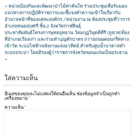
e
y
« หน่วยป้องกันและพัฒนาป่าไม้ท่าคันโท ร่วมประชุมเพื่อรับมอบ
b
Li
แนวทางการปฏิบัติราชการและชี้แจงทำความเข้าใจเกี่ยวกับ
o
n
อำนาจหน้าที่ของแต่ละองค์กร /หน่วยงาน ณ ห้องประชุมที่ว่าการ
อำเภอหนองกุงศรี ชั้น 2 จังหวัดกาฬสินธุ์
o
k
ประชาสัมพันธ์โครงการพุทธอุทยาน วัดมกุฏวิมุตติคีรี (ภูขาด)ท้อง
k
ที่อำเภอเวียงเก่า และร่วมทำบุญตักบาตร ถวายถนนคอนกรีตทาง
เข้าวัด ระบบไฟฟ้าพลังงานแสงอาทิตย์ สำหรับสูบน้ำบาดาลทำ
ระบบประปา โดยมีรองผู้ว่าราชการจังหวัดขอนแก่นเป็นประธาน
»
ใส่ความเห็น
อีเมลของคุณจะไม่แสดงให้คนอื่นเห็น
ช่องข้อมูลจำเป็นถูกทำ
เครื่องหมาย
*
ความเห็น
*