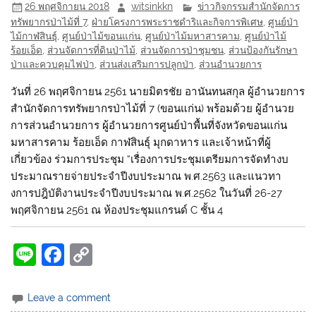
26 พฤศจิกายน 2018
witsinkkn
ข่าวกิจกรรมสำนักจัดการ
ทรัพยากรป่าไม้ที่ 7
,
ฝ่ายโครงการพระราชดำริและกิจการพิเศษ
,
ศูนย์ป่า
ไม้กาฬสินธุ์
,
ศูนย์ป่าไม้ขอนแก่น
,
ศูนย์ป่าไม้มหาสารคาม
,
ศูนย์ป่าไม้
ร้อยเอ็ด
,
ส่วนจัดการที่ดินป่าไม้
,
ส่วนจัดการป่าชุมชน
,
ส่วนป้องกันรักษา
ป่าและควบคุมไฟป่า
,
ส่วนส่งเสริมการปลูกป่า
,
ส่วนอำนวยการ
วันที่ 26 พฤศจิกายน 2561 นายมิตรชัย อานันทนสกุล ผู้อำนวยการ
สำนักจัดการทรัพยากรป่าไม้ที่ 7 (ขอนแก่น) พร้อมด้วย ผู้อำนวย
การส่วนอำนวยการ ผู้อำนวยการศูนย์ป่าพื้นที่จังหวัดขอนแก่น
มหาสารคาม ร้อยเอ็ด กาฬสินธุ์ มุกดาหาร และเจ้าหน้าที่ผู้
เกี่ยวข้อง ร่วมการประชุม “เรื่องการประชุมเตรียมการจัดทำงบ
ประมาณรายจ่ายประจำปีงบประมาณ พ.ศ.2563 และแนวทา
งการปฎิบัติงานประจำปีงบประมาณ พ.ศ.2562 ในวันที่ 26-27
พฤศจิกายน 2561 ณ ห้องประชุมแกรนด์ C ชั้น 4
Li
F
C
n
a
o
e
c
p
Leave a comment