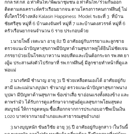
กกล
.
รส.กส
. อ.ท่าคันโท/พัฒนาชุมชน อ.ท่าคันโท/ร่วมกันออก
ติดตามสงเคราะห์ครัวเรือนยากจน ตามโครงการคนกาฬสินธุ์ ไม่
ทิ้งใคร
ใว้
ข้างหลัง
Kalasin
Happiness Model
ระยะที่ 3 ที่บ้าน
ชัยศรีสุข หมู่ที่ 6 บ้านดงจันทร์ หมู่ที่ 7 และบ้านดงสวรรค์ หมู่ที่ 6
ครัวเรือนยากจนจำนวน 6 ราย ประกอบด้วย
1.นายโพธิ์ เจตะนา อายุ 82 ปี อาศัยอยู่กับภรรยาและลูกชาย
ตรวจแนะนำปัญหาสุขภาพมีปัญหาด้านสุขภาพหูได้ยินไม่ชัดเจน
ภรรยาป่วยเป็นโรคเบาหวาน หอบหืดและเป็นต้อกระจก รพ.สต.ยา
ง
อู้ม
ประสานส่งตัวไปรักษาที่ รพ.กาฬสินธุ์ มีลูกชายทำหน้าที่ดูแล
พ่อแม่
2.นางรัศมี ชำนาญ อายุ 31 ปี ช่วยเหลือตนเองได้ อาศัยอยู่กับ
สามี และแม่(นาง
บุป
ผา ชำนาญ) ตรวจแนะนำปัญหาสุขภาพนาง
บุป
ผา มีปัญหาด้านสุขภาพ ข้อเข่าเสื่อ ขาอ่อนแรงทั้งสองข้าง และ
ตาพร่ามัว ได้รับการดูแลรักษาจากศูนย์ดูแลสุขภาพ
โฮม
สุขดง
สมบูรณ์ ให้การอุดหนุน ซื้อเสื่อกกจากการประกอบอาชีพเป็นเงิน
1,020 บาท(จากนายอำเภอและสาธารณสุขอำเภอ)
3.
นางบุญหนัก
ขันธ
วิชัย อายุ 35 ปี อาศัยอยู่กับลูกสาว (ในวันนี้