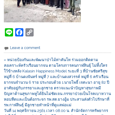
Li
F
C
n
a
o
e
c
p
Leave a comment
e
y
« หน่วยป้องกันและพัฒนาป่าไม้ท่าคันโท ร่วมออกติดตาม
b
Li
สงเคราะห์ครัวเรือนยากจน ตามโครงการคนกาฬสินธุ์ ไม่ทิ้งใคร
o
n
ใว้ข้างหลัง Kalasin Happiness Model ระยะที่ 3 ที่บ้านชัยศรีสุข
หมู่ที่ 6 บ้านดงจันทร์ หมู่ที่ 7 และบ้านดงสวรรค์ หมู่ที่ 6 ครัวเรือน
o
k
ยากจนจำนวน 6 ราย ประกอบด้วย 1.นายโพธิ์ เจตะนา อายุ 82 ปี
k
อาศัยอยู่กับภรรยาและลูกชาย ตรวจแนะนำปัญหาสุขภาพมี
ปัญหาด้านสุขภาพหูได้ยินไม่ชัดเจน ภรรยาป่วยเป็นโรคเบาหวาน
หอบหืดและเป็นต้อกระจก รพ.สต.ยางอู้ม ประสานส่งตัวไปรักษาที่
รพ.กาฬสินธุ์ มีลูกชายทำหน้าที่ดูแลพ่อแม่
วันที่ 14 พฤศจิกายน 2561 เวลา 08.00 น. สำนักจัดการทรัพยากร