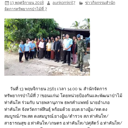
13 พฤศจิกายน 2018
aunkomkrit7
ข่าวกิจกรรมสำนัก
จัดการทรัพยากรป่าไม้ที่ 7
วันที่
13
พฤษ
จิ
กายน
2561 เวลา 14.00 น. สำนักจัดการ
ทรัพยากรป่าไม้ที่ 7 (ขอนแก่น) โดยหน่วยป้องกันและพัฒนาป่าไม้
ท่าคันโท ร่วมกับ นาย
พลา
นุภาพ
ธพร
คำแพทย์ นายอำเภอ
ท่าคันโท จังหวัดกาฬสินธุ์ พร้อมด้วย
อบต
.ยาง
อู้ม
/
ทต
.ดง
สมบูรณ์/รพ.สต ดงสมบูรณ์,ยาง
อู้ม
/ตำรวจ
สภ
.ท่าคันโท/
สาธารณสุข อ.ท่าคันโท/เกษตร อ.ท่าคันโท/ปศุสัตว์ อ.ท่าคันโท/