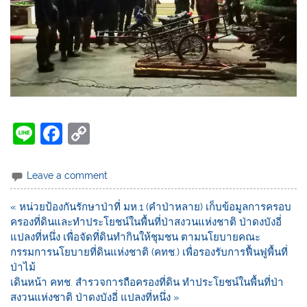
Li
F
C
n
a
o
e
c
p
Leave a comment
e
y
« หน่วยป้องกันรักษาป่าที่ มห.1 (คำป่าหลาย) เก็บข้อมูลการครอบ
b
Li
ครองที่ดินและทำประโยชน์ในพื้นที่ป่าสงวนแห่งชาติ ป่าดงบังอี่
o
n
แปลงที่หนึ่ง เพื่อจัดที่ดินทำกินให้ชุมชน ตามนโยบายคณะ
กรรมการนโยบายที่ดินแห่งชาติ (คทช.) เพื่อรองรับการฟื้นฟูพื้นที่
o
k
ป่าไม้
k
เดินหน้า คทช. สำรวจการถือครองที่ดิน ทำประโยชน์ในพื้นที่ป่า
สงวนแห่งชาติ ป่าดงบังอี่ แปลงที่หนึ่ง »