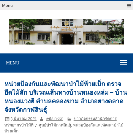
Menu
สจป.ที่ 7
Forest Resource Management Office No.7 (Khonkaen)
(ขอนแก่น)
MENU
หน่วยป้องกันและพัฒนาป่าไม้ห้วยเม็ก ตรวจ
ยึดไม้สัก บริเวณเส้นทางบ้านหนองหล่ม – บ้าน
หนองแวงฮี ตำบลคลองขาม อำเภอยางตลาด
จังหวัดกาฬสินธุ์
3 มีนาคม 2021
witsinkkn
ข่าวกิจกรรมสำนักจัดการ
ทรัพยากรป่าไม้ที่ 7
,
ศูนย์ป่าไม้กาฬสินธุ์
,
หน่วยป้องกันและพัฒนาป่าไม้
ห้วยเม็ก