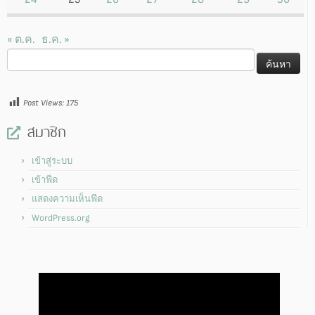
« ต.ค.
ธ.ค. »
ค้นหา
สำหรับ:
Post Views:
175
สมาชิก
เข้าสู่ระบบ
เข้าฟีด
แสดงความเห็นฟีด
WordPress.org