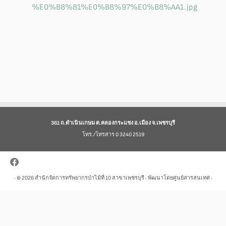
361 ถ.ดำเนินเกษม ต.คลองกระแชง อ.เมือง จ.เพชรบุรี
โทร./โทรสาร 0 3240 2519
· © 2026
สำนักจัดการทรัพยากรป่าไม้ที่ 10 สาขาเพชรบุรี
· พัฒนาโดยศูนย์สารสนเทศ ·