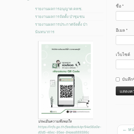
ชื่อ
*
รายงานผลการอนุญาต คทช.
รายงานผลการจัดตั้ง ป่าชุมชน
รายงานผลการประกาศจัดตั้ง ป่า
อีเมล
*
นันทนาการ
เว็บไซต์
บันทึก
ประเมินความพึงพอใจ
https://info.go.th/feedback/qr/94e56a0e-
←
หน
d0d5-46ec-95ee-84aea889596c