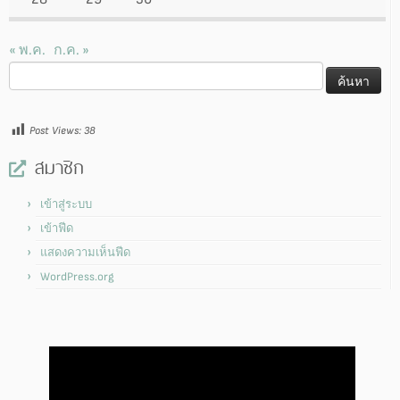
« พ.ค.
ก.ค. »
ค้นหา
สำหรับ:
Post Views:
38
สมาชิก
เข้าสู่ระบบ
เข้าฟีด
แสดงความเห็นฟีด
WordPress.org