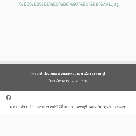
361 ถ.ดำเนินเกษม ต.คลองกระแชง อ.เมือง จ.เพชรบุรี
โทร./โทรสาร 0 3240 2519
· © 2026
สำนักจัดการทรัพยากรป่าไม้ที่ 10 สาขาเพชรบุรี
· พัฒนาโดยศูนย์สารสนเทศ ·