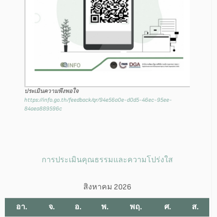
ประเมินความพึงพอใจ
https://info.go.th/feedback/qr/94e56a0e-d0d5-46ec-95ee-
84aea889596c
การประเมินคุณธรรมและความโปร่งใส
สิงหาคม 2026
อา.
จ.
อ.
พ.
พฤ.
ศ.
ส.