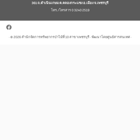
361 ถ.ดำเนินเกษม ต.คลองกระแชง อ.เมือง จ.เพชรบุรี
โทร./โทรสาร 0 3240 2519
· © 2026
สำนักจัดการทรัพยากรป่าไม้ที่ 10 สาขาเพชรบุรี
· พัฒนาโดยศูนย์สารสนเทศ ·