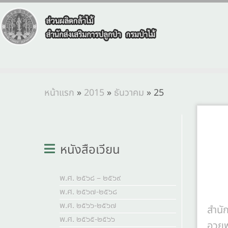
หน้าแรก
»
2015
»
ธันวาคม
»
25
หนังสือเวียน
พ.ศ. ๒๕๖๘ – ๒๕๖๙
พ.ศ. ๒๕๖๗-๒๕๖๘
พ.ศ. ๒๕๖๖-๒๕๖๗
สำนั
พ.ศ. ๒๕๖๕-๒๕๖๖
อวยพ