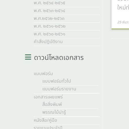
พ.ศ. ๒๕๖๔-๒๕๖๕
ใหม่ท
พ.ศ. ๒๕๖๓-๒๕๖๔
พ.ศ.๒๕๖๒-๒๕๖๓
25 ธันว
พ.ศ. ๒๕๖๑-๒๕๖๒
พ.ศ. ๒๕๖๐-๒๕๖๑
คำสั่งปฏิบัติงาน
ดาวน์โหลดเอกสาร
แบบฟอร์ม
แบบฟอร์มทั่วไป
แบบฟอร์มรายงาน
เอกสารเผยแพร่
สื่อสิ่งพิมพ์
พรรณไม้น่ารู้
หนังสือ/คู่มือ
รายงานประจำปี