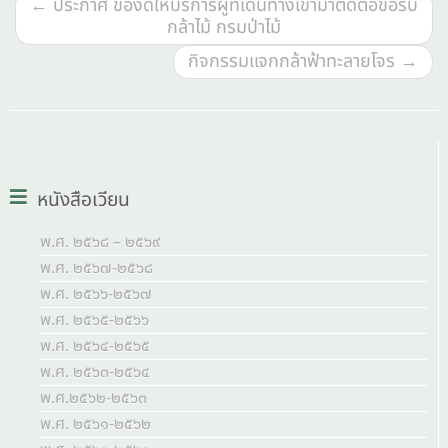
←
ประกาศ ของดให้บริการผู้ที่เดินทางเข้ามาติดต่อขอรับ
กล้าไม้ กรมป่าไม้
กิจกรรมแจกกล้าฟ้าทะลายโจร
→
หนังสือเวียน
พ.ศ. ๒๕๖๘ – ๒๕๖๙
พ.ศ. ๒๕๖๗-๒๕๖๘
พ.ศ. ๒๕๖๖-๒๕๖๗
พ.ศ. ๒๕๖๕-๒๕๖๖
พ.ศ. ๒๕๖๔-๒๕๖๕
พ.ศ. ๒๕๖๓-๒๕๖๔
พ.ศ.๒๕๖๒-๒๕๖๓
พ.ศ. ๒๕๖๑-๒๕๖๒