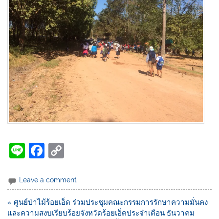
Li
F
C
n
a
o
e
c
p
Leave a comment
e
y
« ศูนย์ป่าไม้ร้อยเอ็ด ร่วมประชุมคณะกรรมการรักษาความมั่นคง
b
Li
และความสงบเรียบร้อยจังหวัดร้อยเอ็ดประจำเดือน ธันวาคม