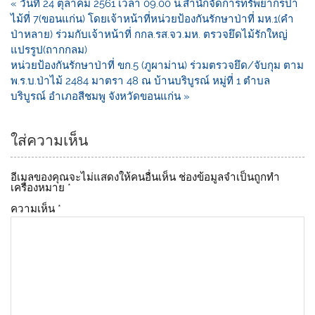
« วันที่ 24 ตุลาคม 2561 เวลา 09.00 น.สำนักจัดการทรัพยากรป่า
b
Li
ไม้ที่ 7(ขอนแก่น) โดยเจ้าหน้าที่หน่วยป้องกันรักษาป่าที่ มห.1(คำ
o
n
ป่าหลาย) ร่วมกับเจ้าหน้าที่ กกล.รส.จว.มห. ตรวจยึดไม้รักใหญ่
แปรรูป(ถากกลม)
o
k
หน่วยป้องกันรักษาป่าที่ ขก.5 (ภูผาม่าน) ร่วมตรวจยึด/จับกุม ตาม
k
พ.ร.บ.ป่าไม้ 2484 มาตรา 48 ณ บ้านบริบูรณ์ หมู่ที่ 1 ตำบล
บริบูรณ์ อำเภอสีชมพู จังหวัดขอนแก่น »
ใส่ความเห็น
อีเมลของคุณจะไม่แสดงให้คนอื่นเห็น
ช่องข้อมูลจำเป็นถูกทำ
เครื่องหมาย
*
ความเห็น
*