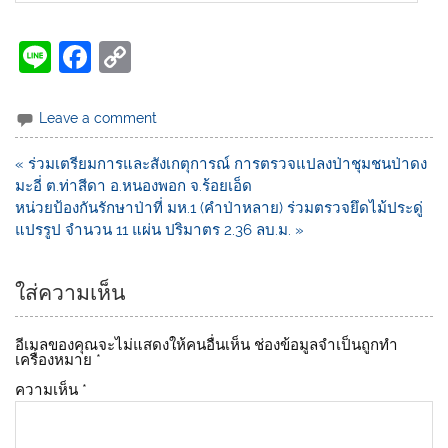
Li
F
C
n
a
o
e
c
p
Leave a comment
e
y
« ร่วมเตรียมการและสังเกตุการณ์ การตรวจแปลงป่าชุมชนป่าดง
b
Li
มะอี่ ต.ท่าสีดา อ.หนองพอก จ.ร้อยเอ็ด
o
n
หน่วยป้องกันรักษาป่าที่ มห.1 (คำป่าหลาย) ร่วมตรวจยึดไม้ประดู่
แปรรูป จำนวน 11 แผ่น ปริมาตร 2.36 ลบ.ม. »
o
k
k
ใส่ความเห็น
อีเมลของคุณจะไม่แสดงให้คนอื่นเห็น
ช่องข้อมูลจำเป็นถูกทำ
เครื่องหมาย
*
ความเห็น
*