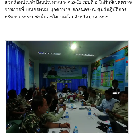
แวดล้อมประจำปีงบประมาณ พ.ศ.2561 รอบที่ 2 ในพื้นที่เขตตรวจ
ราชการที่ 11(นครพนม, มุกดาหาร, สกลนคร) ณ ศูนย์ปฏิบัติการ
ทรัพยากรธรรมชาติและสิ่งแวดล้อมจังหวัดมุกดาหาร