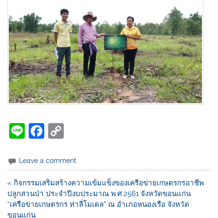
Li
F
C
n
a
o
e
c
p
Leave a comment
e
y
« กิจกรรมเสริมสร้างความเข้มแข็งของเครือข่ายเกษตรกรอาชีพ
b
Li
ปลูกสวนป่า ประจำปีงบประมาณ พ.ศ.2561 จังหวัดขอนแก่น
o
n
“เครือข่ายเกษตรกร ท่าลี่โมเดล” ณ อำเภอหนองเรือ จังหวัด
ขอนแก่น