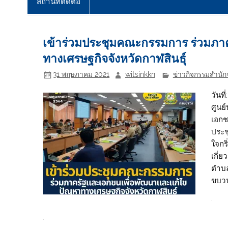
สถานที่ติดต่อ
เข้าร่วมประชุมคณะกรรมการ ร่วมภา
ทางเศรษฐกิจจังหวัดกาฬสินธุ์
31 พฤษภาคม 2021
witsinkkn
ข่าวกิจกรรมสำนักจ
วันท
ศูนย
เอกช
ประช
ใจกริ
เกี่ย
ตำบล
ขบวน
.
.