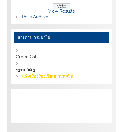
View Results
Polls Archive
สายด่วน กรมป่าไม้
Green Call
1310 กด 3
แจ้งเรื่องร้องเรียนการทุจริต
เงื่อนไขการให้บริการเว็บไซต์:
นโยบายการ
รักษามั่นคงปลอดภัยเว็บไซต์ |
นโยบายเว็บไซต์
ของกรมป่าไม้ |
นโยบายการคุ้มครองข้อมูลส่วน
บุคคล