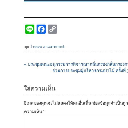
Li
F
C
n
a
o
e
c
p
Leave a comment
e
y
b
Li
« ประชุมคณะอนุกรรมการพิจารณากลั่นกรองกลั่นกรองการอ
ร่วมการประชุมผู้บริหารกรมป่าไม้ ครั้
o
n
o
k
ใส่ความเห็น
k
อีเมลของคุณจะไม่แสดงให้คนอื่นเห็น
ช่องข้อมูลจำเป็นถ
ความเห็น
*