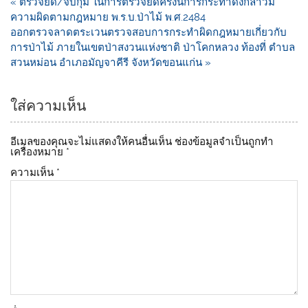
« ตรวจยึด/จับกุม ในการ์ตรวจยึดครั้งนี้การกระทำดังกล่าวมี
b
Li
ความผิดตามกฎหมาย พ.ร.บ.ป่าไม้ พ.ศ.2484
o
n
ออกตรวจลาดตระเวนตรวจสอบการกระทำผิดกฎหมายเกี่ยวกับ
การป่าไม้ ภายในเขตป่าสงวนแห่งชาติ ป่าโคกหลวง ท้องที่ ตำบล
o
k
สวนหม่อน อำเภอมัญจาคีรี จังหวัดขอนแก่น »
k
ใส่ความเห็น
อีเมลของคุณจะไม่แสดงให้คนอื่นเห็น
ช่องข้อมูลจำเป็นถูกทำ
เครื่องหมาย
*
ความเห็น
*