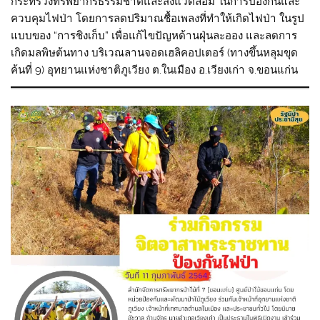
กระทรวงทรัพยากรธรรมชาติและสิ่งแวดล้อม ในการป้องกันและ
ควบคุมไฟป่า โดยการลดปริมาณชื้อเพลงที่ทำให้เกิดไฟป่า ในรูป
แบบของ “การชิงเก็บ” เพื่อแก้ไขปัญหด้านฝุ่นละออง และลดการ
เกิดมลพิษต้นทาง บริเวณลานจอดเฮลิคอปเตอร์ (ทางขึ้นหลุมขุด
ค้นที่ 9) อุทยานแห่งชาติภูเวียง ต.ในเมือง อ.เวียงเก่า จ.ขอนแก่น