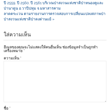
b
Li
ปี 2559, ปี 2560, ปี 2561 บริเวณป่าสงวนแห่งชาติป่าหนองคูและ
o
n
ป่านาดูน อ.วาปีปทุม จ.มหาสารคาม
ลาดตระเวน ตามรายงานการตรวจสอบการเปลี่ยนแปลงสภาพป่า
o
k
ป่าสงวนแห่งชาติป่าดงด่านแย้ »
k
ใส่ความเห็น
อีเมลของคุณจะไม่แสดงให้คนอื่นเห็น
ช่องข้อมูลจำเป็นถูกทำ
เครื่องหมาย
*
ความเห็น
*
ชื่อ
*