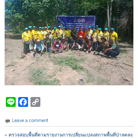
Li
F
C
n
a
o
e
c
p
Leave a comment
e
y
« ตรวจสอบพื้นที่ตามรายงานการเปลี่ยนแปลงสภาพพื้นที่ป่าลดลง