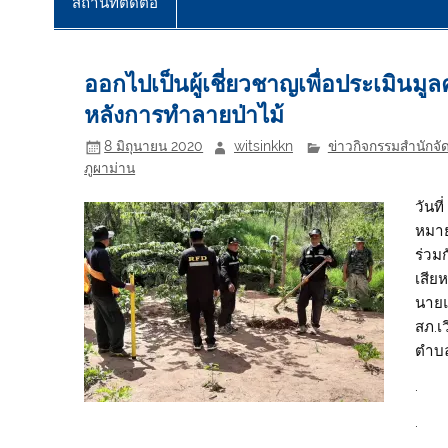
สถานที่ติดต่อ
ออกไปเป็นผู้เชี่ยวชาญเพื่อประเมิน
หลังการทำลายป่าไม้
8 มิถุนายน 2020
witsinkkn
ข่าวกิจกรรมสำนักจัด
ภูผาม่าน
วันท
หมาย
ร่วมก
เสีย
นายแ
สภ.เว
ตำบล
.
.