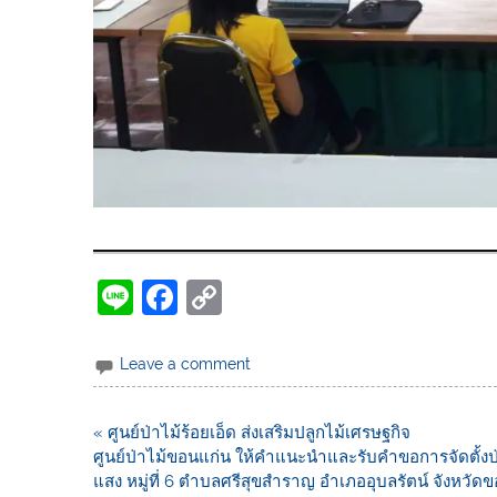
Li
F
C
n
a
o
e
c
p
Leave a comment
e
y
b
Li
« ศูนย์ป่าไม้ร้อยเอ็ด ส่งเสริมปลูกไม้เศรษฐกิจ
ศูนย์ป่าไม้ขอนแก่น ให้คำแนะนำและรับคำขอการจัดตั
o
n
แสง หมู่ที่ 6 ตำบลศรีสุขสำราญ อำเภออุบลรัตน์ จังหวัด