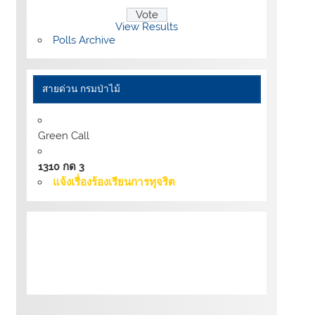
View Results
Polls Archive
สายด่วน กรมป่าไม้
Green Call
1310 กด 3
แจ้งเรื่องร้องเรียนการทุจริต
เงื่อนไขการให้บริการเว็บไซต์:
นโยบายการ
รักษามั่นคงปลอดภัยเว็บไซต์ |
นโยบายเว็บไซต์
ของกรมป่าไม้ |
นโยบายการคุ้มครองข้อมูลส่วน
บุคคล