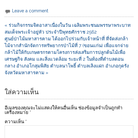
n
a
o
e
c
p
Leave a comment
e
y
« ร่วมกิจกรรมจิตอาสาเนื่องในวัน เฉลิมพระชนมพรรษาพระบาท
b
Li
สมเด็จพระเจ้าอยู่หัว ประจำปีพุทธศักราช 2562
o
n
ศูนย์ป่าไม้มหาสารคาม ได้ออกไปร่วมกับเจ้าหน้าที่ ที่จัดส่งกล้า
ไม้จากสำนักจัดการทรัพยากรป่าไม้ที่ 7 (ขอนแก่น) เพื่อแจกจ่าย
o
k
กล้าไม้ให้กับเกษตรกรตามโครงการส่งเสริมการปลูกต้นไม้เพื่อ
k
เศรษฐกิจ สังคม และสิ่งแวดล้อม ระยะที่ 2 ในท้องที่ตำบลดอน
กลาง อำเภอโกสุมพิสัย ตำบลนาโพธิ์ ตำบลเลิงแฝก อำเภอกุดรัง
จังหวัดมหาสารคาม »
ใส่ความเห็น
อีเมลของคุณจะไม่แสดงให้คนอื่นเห็น
ช่องข้อมูลจำเป็นถูกทำ
เครื่องหมาย
*
ความเห็น
*