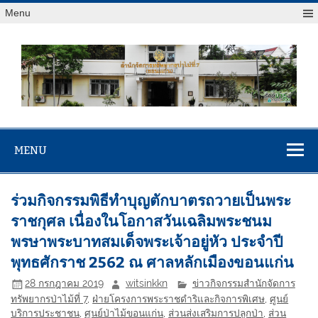
Menu
สจป.ที่ 7
Forest Resource Management Office No.7 (Khonkaen)
(ขอนแก่น)
MENU
ร่วมกิจกรรมพิธีทำบุญตักบาตรถวายเป็นพระ
ราชกุศล เนื่องในโอกาสวันเฉลิมพระชนม
พรษาพระบาทสมเด็จพระเจ้าอยู่หัว ประจำปี
พุทธศักราช 2562 ณ ศาลหลักเมืองขอนแก่น
28 กรกฎาคม 2019
witsinkkn
ข่าวกิจกรรมสำนักจัดการ
ทรัพยากรป่าไม้ที่ 7
,
ฝ่ายโครงการพระราชดำริและกิจการพิเศษ
,
ศูนย์
บริการประชาชน
,
ศูนย์ป่าไม้ขอนแก่น
,
ส่วนส่งเสริมการปลูกป่า
,
ส่วน