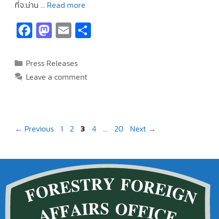
ที่จ.น่าน …
Read more
Fa
M
E
S
ce
as
m
h
b
to
ai
ar
Press Releases
o
d
l
e
Leave a comment
o
o
k
n
←
Previous
1
2
3
4
…
20
Next
→