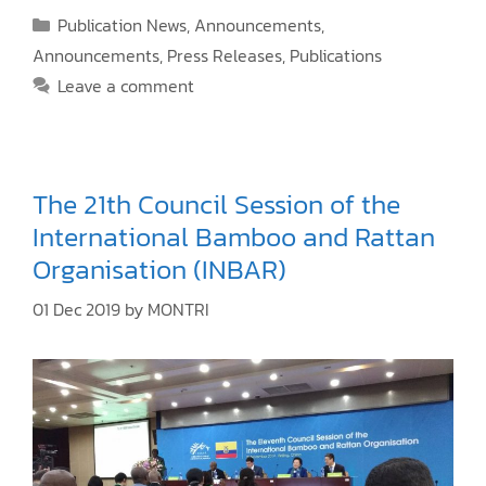
b
to
ai
ar
Publication News
,
Announcements
,
o
d
l
e
Announcements
,
Press Releases
,
Publications
o
o
Leave a comment
k
n
The 21th Council Session of the
International Bamboo and Rattan
Organisation (INBAR)
01 Dec 2019
by
MONTRI