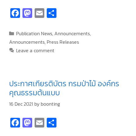
Fa
M
E
S
ce
as
m
h
b
to
ai
ar
Publication News
,
Announcements
,
o
d
l
e
Announcements
,
Press Releases
o
o
Leave a comment
k
n
ประกาศเกียรติบัตร กรมป่าไม้ องค์กร
คุณธรรมต้นแบบ
16 Dec 2021
by
boonting
Fa
M
E
S
ce
as
m
h