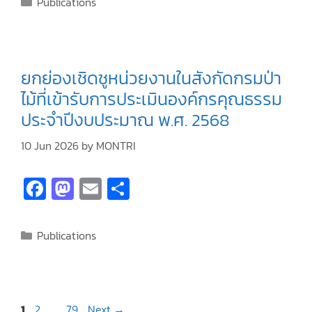
Publications
o
d
l
e
o
o
k
n
ยกย่องเชิดชูหน่วยงานในสังกัดกรมป่า
ไม้ที่เข้ารับการประเมินองค์กรคุณธรรม
ประจำปีงบประมาณ พ.ศ. 2568
10 Jun 2026
by
MONTRI
Fa
M
E
S
ce
as
m
h
b
to
ai
ar
Publications
o
d
l
e
o
o
k
n
1
2
…
79
Next
→