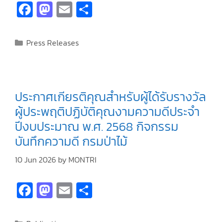
Fa
M
E
S
ce
as
m
h
b
to
ai
ar
Press Releases
o
d
l
e
o
o
k
n
ประกาศเกียรติคุณสำหรับผู้ได้รับรางวัล
ผู้ประพฤติปฏิบัติคุณงามความดีประจำ
ปีงบประมาณ พ.ศ. 2568 กิจกรรม
บันทึกความดี กรมป่าไม้
10 Jun 2026
by
MONTRI
Fa
M
E
S
ce
as
m
h
b
to
ai
ar