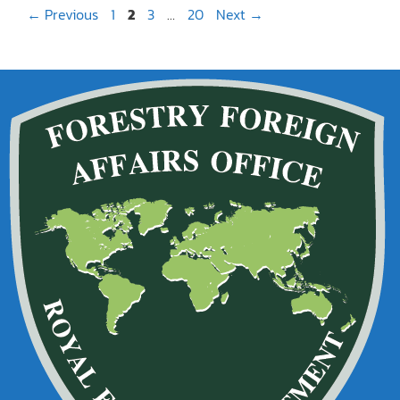
←
Previous
1
2
3
…
20
Next
→