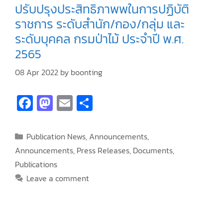
ปรับปรุงประสิทธิภาพพในการปฏิบัติ
ราชการ ระดับสำนัก/กอง/กลุ่ม และ
ระดับบุคคล กรมป่าไม้ ประจำปี พ.ศ.
2565
08 Apr 2022
by
boonting
Fa
M
E
S
ce
as
m
h
b
to
ai
ar
Publication News
,
Announcements
,
o
d
l
e
Announcements
,
Press Releases
,
Documents
,
o
o
Publications
k
n
Leave a comment