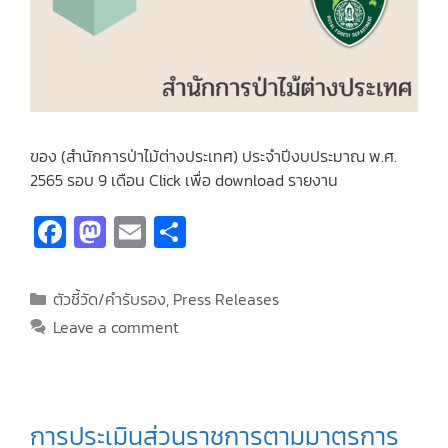
ของ (สำนักการป่าไม้ต่างประเทศ) ประจำปีงบประมาณ พ.ศ.
2565 รอบ 9 เดือน Click เพื่อ download รายงาน
Fa
M
E
S
ce
as
m
h
b
to
ai
ar
ตัวชี้วัด/คำรับรอง
,
Press Releases
o
d
l
e
Leave a comment
o
o
k
n
การประเมินส่วนราชการตามมาตรการ