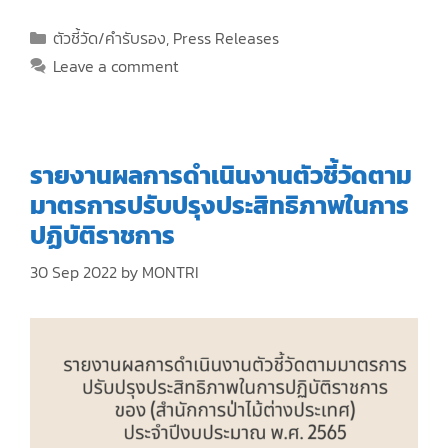
ce
as
m
h
b
to
ai
ar
ตัวชี้วัด/คำรับรอง
,
Press Releases
o
d
l
e
Leave a comment
o
o
k
n
รายงานผลการดำเนินงานตัวชี้วัดตาม
มาตรการปรับปรุงประสิทธิภาพในการ
ปฏิบัติราชการ
30 Sep 2022
by
MONTRI